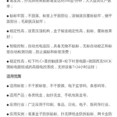
速度高，扑克牌转角贴标速度达到100盒/分钟，大大提高生产效
◆
率；
贴标牢固，不脱落。标签上平面部位，滚轴滚压覆标贴牢，侧平
◆
面部分，毛刷抚压贴牢；
稳定性高，设置压顶机构，盒子输送稳定性高，贴标、覆标效果
◆
好；
智能控制，自动光电追踪，具备无物不贴标，无标自动校正和标
◆
签自动检测功能，防止漏贴和标签浪费；
稳定性高，松下PLC+显控触摸屏+松下针形电眼+德国西克SICK
◆
测标电眼组成的高级电控系统，支持设备7×24小时运转；
适用范围
适用标签：不干胶标签、不干胶膜、电子监管码、条形码等。
◆
适用产品：各类纸盒，如扑克盒、手机包装盒等。
◆
应用行业：广泛应用于印刷、食品、日化、电子、医药等行业。
◆
应用实例：雀巢盒子防拆贴标、扑克牌纸盒防拆贴标、网卡盒防
◆