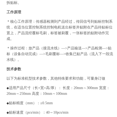
拆贴标。
工作原理
＊核心工作原理：传感器检测到产品经过，传回信号到贴标控制系
统，在适当位置控制系统控制电机送出标签并贴附在产品待贴标位
置上，产品流经覆标毛刷，标签被刷覆，一张标签的贴附动作完
成。
＊操作过程：放产品（接流水线）—>产品输送—>产品检测—>贴
标（设备自动完成）—>毛刷覆标—>收集已贴产品（流入下一段流
水线）。
技术参数
以下为标准机型技术参数，其他特殊要求和功能，可量身订做
适用产品尺寸（长×宽×高/厚）： 长度：20mm～300mm 宽度：
◆
20mm～250mm 高度：10mm～100mm
贴标精度（mm）：±0.5mm
◆
贴标速度（pcs/min）：40～10pcs/min
◆